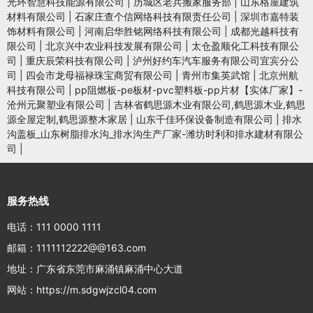
光环智慧科技能源有限公司
|
历城区老兵搬家服务部
|
山东格屋建筑
材料有限公司
|
石家庄查个信网络科技有限责任公司
|
深圳市嘉特装
饰材料有限公司
|
河南启华胜铭网络科技有限公司
|
成都光越科技有
限公司
|
北京兴中农业科技发展有限公司
|
太仓盈顺化工科技有限公
司
|
重庆辰荣科技有限公司
|
泸州好约车汽车服务有限公司宜宾分公
司
|
四会市龙母福禄珠宝商贸有限公司
|
青州市集英武馆
|
北京州航
科技有限公司
|
pp阻燃板-pe板材-pvc塑料板-pp片材【实体厂家】-
沧州元聚塑业有限公司
|
吉林省鹤思源木业有限公司,鹤思源木业,鹤思
源全屋定制,鹤思源整木家居
|
山东千佳环保设备制造有限公司
|
排水
沟盖板_山东树脂排水沟_排水沟生产厂家-潍坊时利和排水建材有限公
司
|
服务热线
电话：111 0000 1111
邮箱：1111112222@@163.com
地址：广东省东莞市麻涌镇麻涌中心大道
网站：https://m.sdgwjzcl04.com