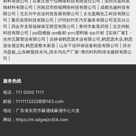
材料有限公司
|
石家庄查个信网络科技有限责任公司
|
深圳市嘉特装
饰材料有限公司
|
河南启华胜铭网络科技有限公司
|
成都光越科技有
限公司
|
北京兴中农业科技发展有限公司
|
太仓盈顺化工科技有限公
司
|
重庆辰荣科技有限公司
|
泸州好约车汽车服务有限公司宜宾分公
司
|
四会市龙母福禄珠宝商贸有限公司
|
青州市集英武馆
|
北京州航
科技有限公司
|
pp阻燃板-pe板材-pvc塑料板-pp片材【实体厂家】-
沧州元聚塑业有限公司
|
吉林省鹤思源木业有限公司,鹤思源木业,鹤思
源全屋定制,鹤思源整木家居
|
山东千佳环保设备制造有限公司
|
排水
沟盖板_山东树脂排水沟_排水沟生产厂家-潍坊时利和排水建材有限公
司
|
服务热线
电话：111 0000 1111
邮箱：1111112222@@163.com
地址：广东省东莞市麻涌镇麻涌中心大道
网站：https://m.sdgwjzcl04.com