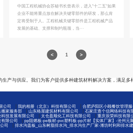
中国工程机械协会苏秘书长曾表示，进入"十二五"如果
企业不能将重点放在解决关键零部件的研发，那么肯
定将受制于人。工程机械关键零部件是工程机械产品
发展的基础、支撑和制约瓶颈，当···
1
的生产与供应。我们为客户提供多种建筑材料解决方案，满足多
|
|
限公司
我的相册（北京）科技有限公司
合肥庐阳区小顾餐饮管理服
|
|
兵搬家服务部
山东格屋建筑材料有限公司
石家庄查个信网络科技有
|
|
业科技发展有限公司
太仓盈顺化工科技有限公司
重庆辰荣科技有限
|
技有限公司
pp阻燃板-pe板材-pvc塑料板-pp片材【实体厂家】-沧州
|
公司
排水沟盖板_山东树脂排水沟_排水沟生产厂家-潍坊时利和排水