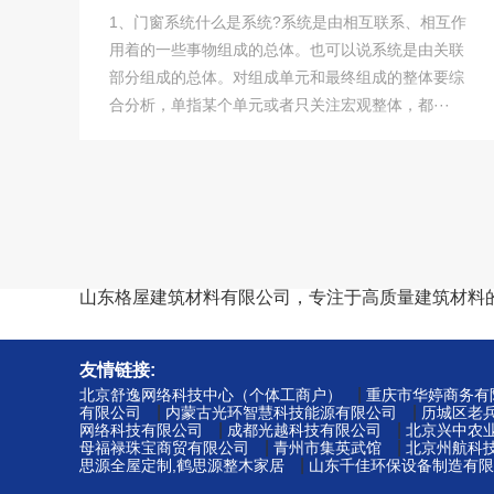
1、门窗系统什么是系统?系统是由相互联系、相互作
用着的一些事物组成的总体。也可以说系统是由关联
部分组成的总体。对组成单元和最终组成的整体要综
合分析，单指某个单元或者只关注宏观整体，都···
山东格屋建筑材料有限公司，专注于高质量建筑材料
友情链接:
|
北京舒逸网络科技中心（个体工商户）
重庆市华婷商务有
|
|
有限公司
内蒙古光环智慧科技能源有限公司
历城区老
|
|
网络科技有限公司
成都光越科技有限公司
北京兴中农
|
|
母福禄珠宝商贸有限公司
青州市集英武馆
北京州航科
|
思源全屋定制,鹤思源整木家居
山东千佳环保设备制造有限