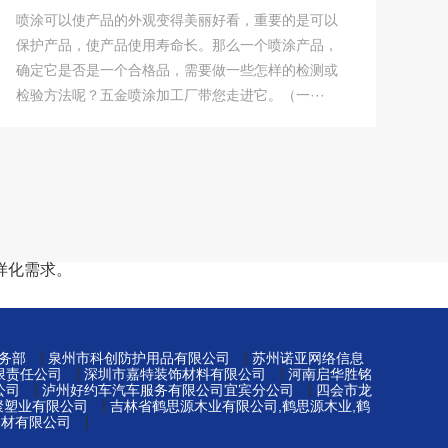
喷涂可以使产品的外观变得美丽好看，重要的是可以
保护产品，使产品使用寿命长。那么一个喷涂产品，
确定它是否是一个合格品，需要做一些怎样的检测或
检验方法呢？五金喷涂加工厂带您走进它。（一···
样化需求。
|
|
务部
泉州市科创防护用品有限公司
苏州诺亚网络信息
|
|
限责任公司
深圳市嘉特装饰材料有限公司
河南启华胜铭
|
|
公司
泸州好约车汽车服务有限公司宜宾分公司
四会市龙
|
元聚塑业有限公司
吉林省鹤思源木业有限公司,鹤思源木业,鹤
|
建材有限公司