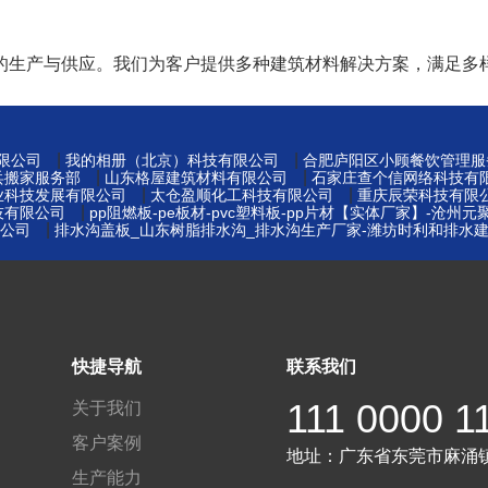
的生产与供应。我们为客户提供多种建筑材料解决方案，满足多
|
|
限公司
我的相册（北京）科技有限公司
合肥庐阳区小顾餐饮管理服
|
|
兵搬家服务部
山东格屋建筑材料有限公司
石家庄查个信网络科技有
|
|
业科技发展有限公司
太仓盈顺化工科技有限公司
重庆辰荣科技有限
|
技有限公司
pp阻燃板-pe板材-pvc塑料板-pp片材【实体厂家】-沧州
|
公司
排水沟盖板_山东树脂排水沟_排水沟生产厂家-潍坊时利和排水
快捷导航
联系我们
111 0000 1
关于我们
客户案例
地址：
广东省东莞市麻涌
生产能力