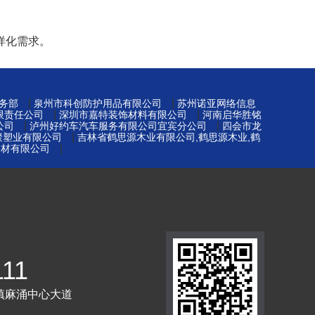
样化需求。
|
|
务部
泉州市科创防护用品有限公司
苏州诺亚网络信息
|
|
限责任公司
深圳市嘉特装饰材料有限公司
河南启华胜铭
|
|
公司
泸州好约车汽车服务有限公司宜宾分公司
四会市龙
|
元聚塑业有限公司
吉林省鹤思源木业有限公司,鹤思源木业,鹤
|
建材有限公司
111
镇麻涌中心大道