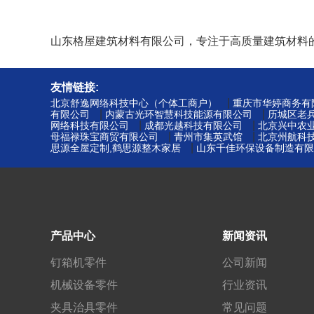
山东格屋建筑材料有限公司，专注于高质量建筑材料
友情链接:
|
北京舒逸网络科技中心（个体工商户）
重庆市华婷商务有
|
|
有限公司
内蒙古光环智慧科技能源有限公司
历城区老
|
|
网络科技有限公司
成都光越科技有限公司
北京兴中农
|
|
母福禄珠宝商贸有限公司
青州市集英武馆
北京州航科
|
思源全屋定制,鹤思源整木家居
山东千佳环保设备制造有限
产品中心
新闻资讯
钉箱机零件
公司新闻
机械设备零件
行业资讯
夹具治具零件
常见问题