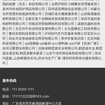
我的相册（北京）科技有限公司
|
合肥庐阳区小顾餐饮管理服务部
|
泉州市科创防护用品有限公司
|
苏州诺亚网络信息有限公司
|
内蒙古
光环智慧科技能源有限公司
|
历城区老兵搬家服务部
|
山东格屋建筑
材料有限公司
|
石家庄查个信网络科技有限责任公司
|
深圳市嘉特装
饰材料有限公司
|
河南启华胜铭网络科技有限公司
|
成都光越科技有
限公司
|
北京兴中农业科技发展有限公司
|
太仓盈顺化工科技有限公
司
|
重庆辰荣科技有限公司
|
泸州好约车汽车服务有限公司宜宾分公
司
|
四会市龙母福禄珠宝商贸有限公司
|
青州市集英武馆
|
北京州航
科技有限公司
|
pp阻燃板-pe板材-pvc塑料板-pp片材【实体厂家】-
沧州元聚塑业有限公司
|
吉林省鹤思源木业有限公司,鹤思源木业,鹤思
源全屋定制,鹤思源整木家居
|
山东千佳环保设备制造有限公司
|
排水
沟盖板_山东树脂排水沟_排水沟生产厂家-潍坊时利和排水建材有限公
司
|
服务热线
电话：111 0000 1111
邮箱：1111112222@@163.com
地址：广东省东莞市麻涌镇麻涌中心大道