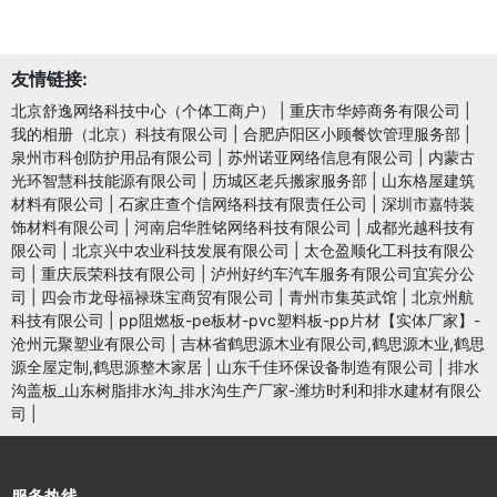
友情链接:
北京舒逸网络科技中心（个体工商户）
|
重庆市华婷商务有限公司
|
我的相册（北京）科技有限公司
|
合肥庐阳区小顾餐饮管理服务部
|
泉州市科创防护用品有限公司
|
苏州诺亚网络信息有限公司
|
内蒙古
光环智慧科技能源有限公司
|
历城区老兵搬家服务部
|
山东格屋建筑
材料有限公司
|
石家庄查个信网络科技有限责任公司
|
深圳市嘉特装
饰材料有限公司
|
河南启华胜铭网络科技有限公司
|
成都光越科技有
限公司
|
北京兴中农业科技发展有限公司
|
太仓盈顺化工科技有限公
司
|
重庆辰荣科技有限公司
|
泸州好约车汽车服务有限公司宜宾分公
司
|
四会市龙母福禄珠宝商贸有限公司
|
青州市集英武馆
|
北京州航
科技有限公司
|
pp阻燃板-pe板材-pvc塑料板-pp片材【实体厂家】-
沧州元聚塑业有限公司
|
吉林省鹤思源木业有限公司,鹤思源木业,鹤思
源全屋定制,鹤思源整木家居
|
山东千佳环保设备制造有限公司
|
排水
沟盖板_山东树脂排水沟_排水沟生产厂家-潍坊时利和排水建材有限公
司
|
服务热线