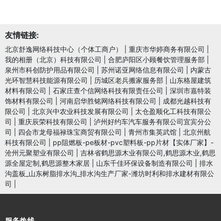
友情链接:
北京舒逸网络科技中心（个体工商户）
|
重庆市华婷商务有限公司
|
我的相册（北京）科技有限公司
|
合肥庐阳区小顾餐饮管理服务部
|
泉州市科创防护用品有限公司
|
苏州诺亚网络信息有限公司
|
内蒙古
光环智慧科技能源有限公司
|
历城区老兵搬家服务部
|
山东格屋建筑
材料有限公司
|
石家庄查个信网络科技有限责任公司
|
深圳市嘉特装
饰材料有限公司
|
河南启华胜铭网络科技有限公司
|
成都光越科技有
限公司
|
北京兴中农业科技发展有限公司
|
太仓盈顺化工科技有限公
司
|
重庆辰荣科技有限公司
|
泸州好约车汽车服务有限公司宜宾分公
司
|
四会市龙母福禄珠宝商贸有限公司
|
青州市集英武馆
|
北京州航
科技有限公司
|
pp阻燃板-pe板材-pvc塑料板-pp片材【实体厂家】-
沧州元聚塑业有限公司
|
吉林省鹤思源木业有限公司,鹤思源木业,鹤思
源全屋定制,鹤思源整木家居
|
山东千佳环保设备制造有限公司
|
排水
沟盖板_山东树脂排水沟_排水沟生产厂家-潍坊时利和排水建材有限公
司
|
服务热线